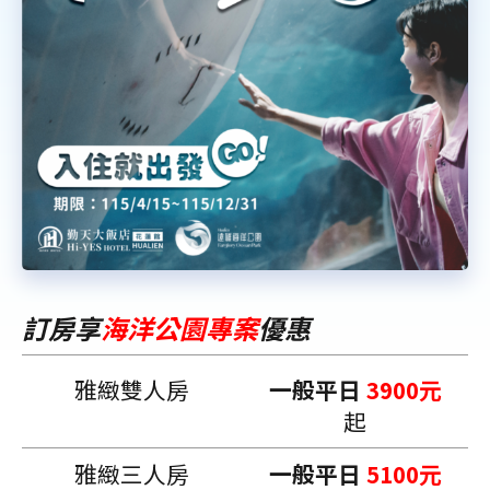
訂房
享
海洋公園
專案
優惠
雅緻雙人房
一般平日
3900元
起
雅緻三人房
一般平日
5100元