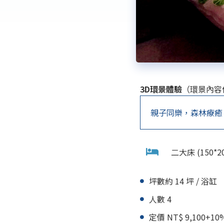
3D環景體驗
（環景內容
親子同樂，森林療癒
二大床 (150*20
坪數約 14 坪 / 浴缸
人數 4
定價 NT$ 9,100+10