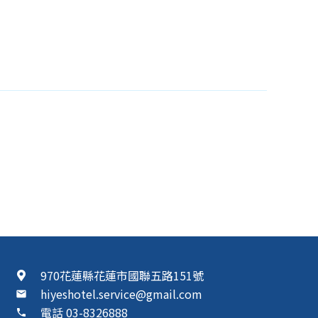
970花蓮縣花蓮市國聯五路151號
hiyeshotel.service@gmail.com
mail
電話 03-8326888
phone